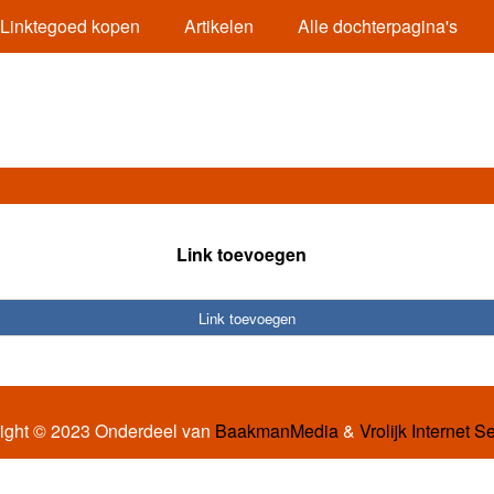
Linktegoed kopen
Artikelen
Alle dochterpagina's
Link toevoegen
Link toevoegen
ight © 2023 Onderdeel van
BaakmanMedia
&
Vrolijk Internet S