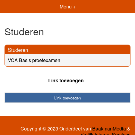
Menu +
Studeren
Studeren
VCA Basis proefexamen
Link toevoegen
Link toevoegen
Copyright © 2023 Onderdeel van
BaakmanMedia
&
Vrolijk Internet Services