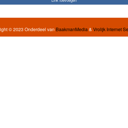
Link toevoegen
ight © 2023 Onderdeel van
BaakmanMedia
&
Vrolijk Internet S