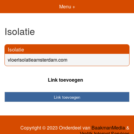
Menu +
Isolatie
Isolatie
vloerisolatieamsterdam.com
Link toevoegen
Link toevoegen
Copyright © 2023 Onderdeel van
BaakmanMedia
&
Vrolijk Internet Services