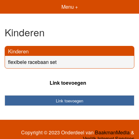
Menu +
Kinderen
Kinderen
flexibele racebaan set
Link toevoegen
Link toevoegen
Copyright © 2023 Onderdeel van
BaakmanMedia
&
Vrolijk Internet Services